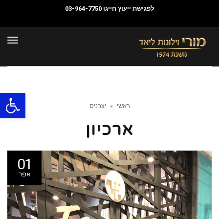
לפגישת ייעוץ חייגו
03-964-7750
תפרי
פתח סרגל
ראשי
»
יצרנים
ארכיון
01
אפר