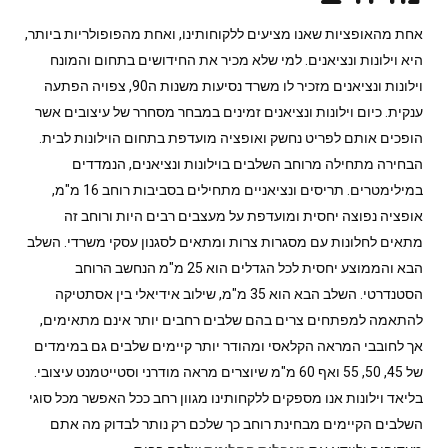
אחת מהאופציות שאנו מציעים ללקוחותינו, ואחת מהפופולריות ביותר,
היא וילונות ונציאנים. למי שלא מכיר את החידושים בתחום והמונח
וילונות ונציאנים מזכיר לו משרד נסיעות משנות ה90, צפויה הפתעה
ענקית. כיום וילונות ונציאנים זמינים במבחר מסחרר של עיצובים אשר
הופכים אותם לפריט נחשק ואופציה מועדפת בתחום הוילונות לבית.
הבחירה מתחילה מרוחב השלבים בוילונות ונציאנים, הנמדדים
במילימטרים. תריסים ונציאניים מתחילים בסביבות רוחב 16 מ"מ,
אופציה נפוצה יחסית ומועדפת על מעצבים רבים היות ורוחב זה
מתאים לחלונות עם מסגרות צרות ומתאים לסגנון עסקי משרדי. השלב
הבא והממוצע יחסית לכל הגדלים הוא 25 מ"מ הנחשב הרוחב
הסטנדרטי. השלב הבא הוא 35 מ"מ, שילוב אידיאלי בין אסתטיקה
להתאמה למפתחים צרים בהם שלבים רחבים יותר אינם מתאימים,
אך לחובבי המראה הקלאסי ומהודר יותר קיימים שלבים גם במימדים
של 45, 50, 55 ואף 60 מ"מ שיוצרים מראה מודרני וסטייטמנט עיצובי.
בליאד וילונות אנו מספקים ללקחותינו מגוון רחב ככל האפשר מכל סוגי
השלבים הקיימים מבחינת רוחב כך שלכם רק נותר לבדוק מה אתם