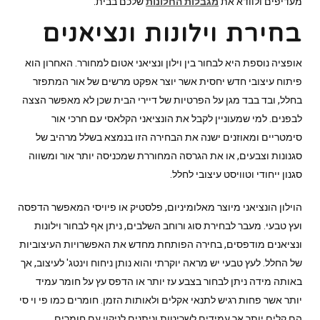
מעדיפים ולוודא את
מגבלות החלונות
שלכם בבית.
בחירת וילונות ונציאנים
אופציה נוספת היא לבחור בין וילון ונציאני אטום למחורר. האחרון הוא
פיתוח עיצובי חדש יחסית אשר יוצר אפקט מרשים של אור המתפזר
בחלל, ובד בבד מגן על הפרטיות של דיירי הבית שכן לא מאפשר הצצה
לבפנים. למי שמעוניין לקבל את הונציאני הקלאסי עם חרכי אור
סימטריים ומאוזנים ישנה את הבחירה הזו בנמצא בשלל מרהיב של
סגנונות וצבעים, או את הגרסה המחוררת שמכניסה יותר אור ומשווה
סגנון ייחודי וטוויסט עיצובי לחלל.
הוילון הונציאני מיוצר מאלומיניום, פלסטיק או פיויסי המאפשר הדפסה
ועץ טבעי. מעבר לבחירת סוג ורוחב השלבים, ניתן אף לבחור וילונות
ונציאנים מודפסים, בחירה הפותחת מחדש את האפשרויות העיצוביות
של החלל. לעץ טבעי יש מראה יוקרתי והוא נותן ניחוח וינטג' לעיצוב, אך
באותה מידה ניתן לבחור בצבע עז יותר או הדפס עץ על חומר עמיד
יותר אשר פחות רגיש לתנאי אקלים ולאותות הזמן. חומרים כמו פי וי סי
הם קלים יותר אך עמידים לשריטות וניתנים לניקוי עם חומרים